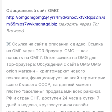
Официальный сайт OMG:
http://omgomgomg5j4yrr4mjdv3h5c5xfvxtqqs2in7s
mi65mjps7wvkmqmtqd.biz
(заходить через Tor
Browser)
Ссылка на сайт в описании к видео. Ссылка
на ОМГ через TOR браузер. OMG — как
попасть на ОМГ?. Onion ссылка на OMG для
Тор-браузера: Обсуждения с сайта OMG OMG
onion магазин – криптомаркет нового
поколения, функционирует на всей территории
всего бывшего СССР, на данный момент
плотно “заселены” продавцами всех районов
РФ и стран СНГ, доступен 24 часа в сутки, 7
дней в неделю, круглосуточная онлайн-
поддержка, авто-гарант, автоматизированные