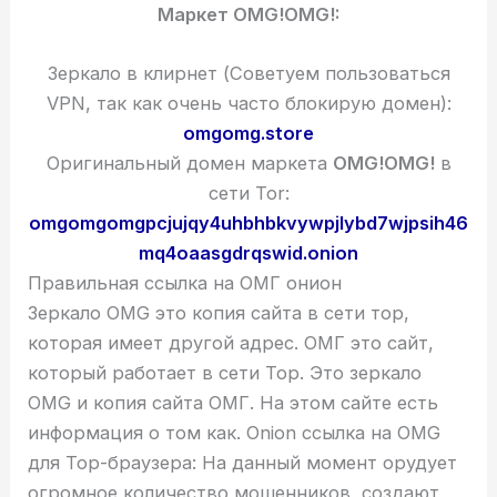
Маркет OMG!OMG!:
Зеркало в клирнет (Советуем пользоваться
VPN, так как очень часто блокирую домен):
omgomg.store
Оригинальный домен маркета
OMG!OMG!
в
сети Tor:
omgomgomgpcjujqy4uhbhbkvywpjlybd7wjpsih46
mq4oaasgdrqswid.onion
Правильная ссылка на ОМГ онион
Зеркало OMG это копия сайта в сети тор,
которая имеет другой адрес. ОМГ это сайт,
который работает в сети Тор. Это зеркало
OMG и копия сайта ОМГ. На этом сайте есть
информация о том как. Onion ссылка на OMG
для Тор-браузера: На данный момент орудует
огромное количество мошенников, создают