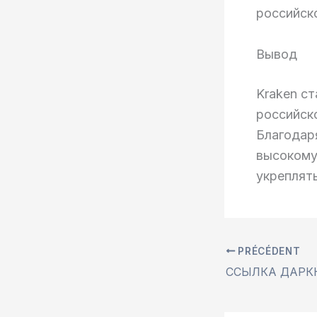
российск
Вывод
Kraken с
российско
Благодар
высокому
укреплять
PRÉCÉDENT