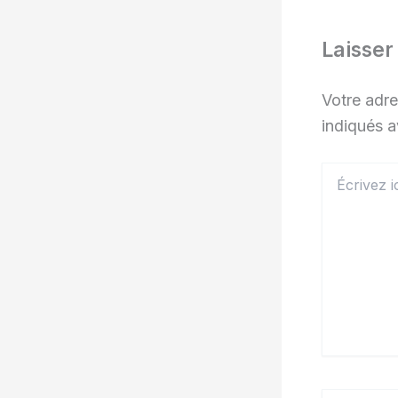
Laisse
Votre adre
indiqués 
Écrivez
ici…
Nom*