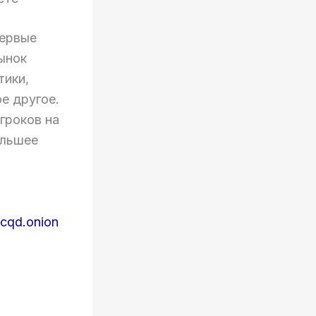
первые
рынок
тики,
е другое.
гроков на
ольшее
cqd.onion