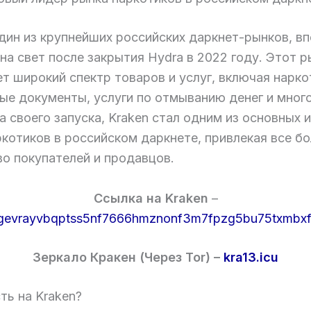
один из крупнейших российских даркнет-рынков, в
на свет после закрытия Hydra в 2022 году. Этот 
т широкий спектр товаров и услуг, включая нарко
ые документы, услуги по отмыванию денег и много
 своего запуска, Kraken стал одним из основных и
ркотиков в российском даркнете, привлекая все б
во покупателей и продавцов.
Cсылка на Kraken
–
gevrayvbqptss5nf7666hmznonf3m7fpzg5bu75txmbxf
Зеркало Кракен (Через Tor) –
kra13.icu
ть на Kraken?