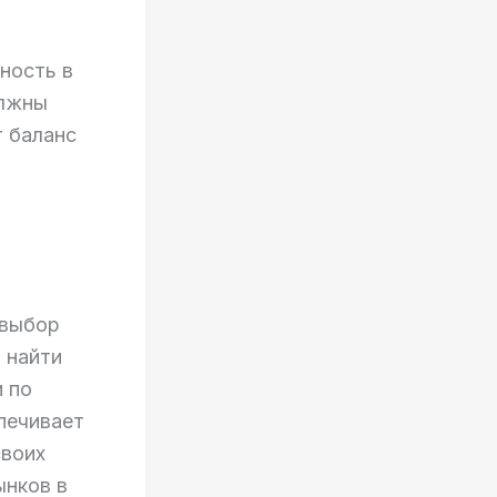
ность в
олжны
т баланс
 выбор
 найти
 по
печивает
своих
ынков в