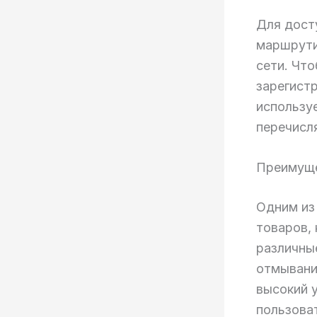
Для досту
маршрути
сети. Чт
зарегист
используе
перечисл
Преимуще
Одним из
товаров,
различны
отмыванию
высокий 
пользова