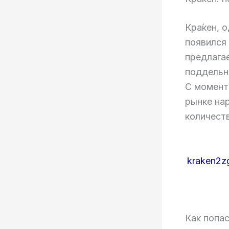
Кра́кен, 
появился 
предлагае
поддельн
С момента
рынке на
количест
kraken2z
Как попас