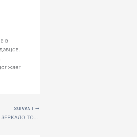
в в
одавцов.
,
одолжает
SUIVANT
КРАКЕН ОНИОН ЗЕРКАЛО ТОР ДАРКНЕТ ССЫЛКА